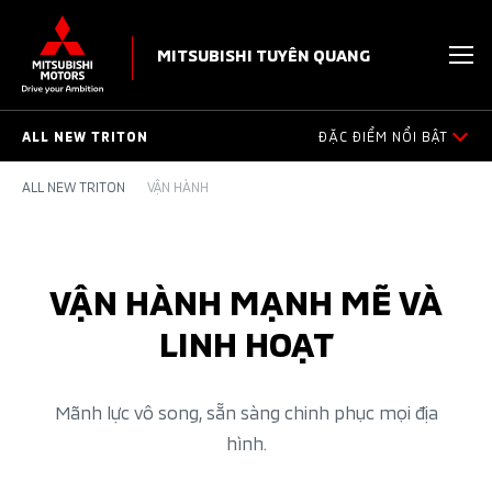
MITSUBISHI TUYÊN QUANG
ALL NEW TRITON
ĐẶC ĐIỂM NỔI BẬT
ALL NEW TRITON
VẬN HÀNH
NGOẠI THẤT
NỘI THẤT
VẬN HÀNH MẠNH MẼ VÀ
ĐỘNG CƠ
LINH HOẠT​
VẬN HÀNH
Mãnh lực vô song, sẵn sàng chinh phục mọi địa
TIỆN ÍCH
hình.​
AN TOÀN