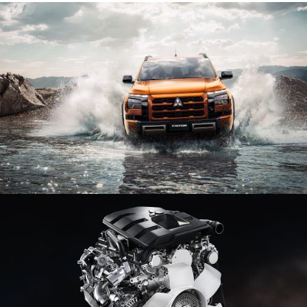
PHỤ KIỆN CHÍNH HÃNG
PHỤ KIỆN HỢP TÁC BÊN THỨ 3
BẢO HÀNH