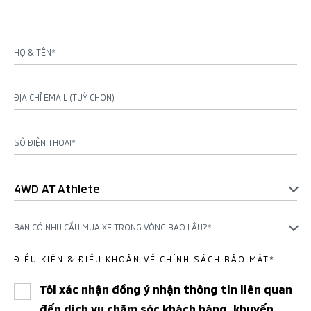
HỌ & TÊN*
ĐỊA CHỈ EMAIL (TUỲ CHỌN)
SỐ ĐIỆN THOẠI*
4WD AT Athlete
BẠN CÓ NHU CẦU MUA XE TRONG VÒNG BAO LÂU?*
ĐIỀU KIỆN & ĐIỀU KHOẢN VỀ CHÍNH SÁCH BẢO MẬT*
Tôi xác nhận đồng ý nhận thông tin liên quan
đến dịch vụ chăm sóc khách hàng, khuyến