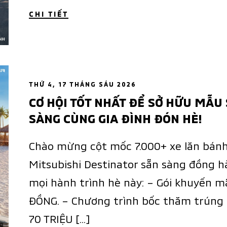
CHI TIẾT
THỨ 4, 17 THÁNG SÁU 2026
CƠ HỘI TỐT NHẤT ĐỂ SỞ HỮU MẪU 
SÀNG CÙNG GIA ĐÌNH ĐÓN HÈ!
Chào mừng cột mốc 7.000+ xe lăn bán
Mitsubishi Destinator sẵn sàng đồng h
mọi hành trình hè này: – Gói khuyến mã
ĐỒNG. – Chương trình bốc thăm trúng t
70 TRIỆU […]