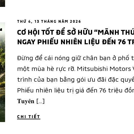
THỨ 4, 13 THÁNG NĂM 2026
CƠ HỘI TỐT ĐỂ SỞ HỮU “MÃNH TH
NGAY PHIẾU NHIÊN LIỆU ĐẾN 76 T
Đừng để cái nóng giữ chân bạn ở phố t
một mùa hè rực rỡ. Mitsubishi Motors 
trình của bạn bằng gói ưu đãi đặc quy
Phiếu nhiên liệu trị giá đến 76 triệu đồng.
𝐓𝐮𝐲𝐞̂𝐧 […]
CHI TIẾT