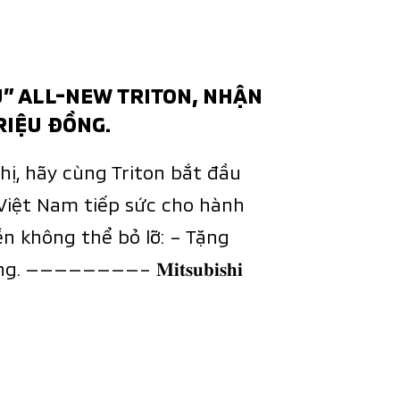
Ú” ALL-NEW TRITON, NHẬN
RIỆU ĐỒNG.
hị, hãy cùng Triton bắt đầu
Việt Nam tiếp sức cho hành
ền không thể bỏ lỡ: – Tặng
 ————————– 𝐌𝐢𝐭𝐬𝐮𝐛𝐢𝐬𝐡𝐢