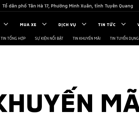
Tổ dân phố Tân Hà 17, Phường Minh Xuân, tỉnh Tuyên Quang
MUA XE
DỊCH VỤ
TIN TỨC
TIN TỔNG HỢP
SỰ KIỆN NỔI BẬT
TIN KHUYẾN MÃI
TIN TUYỂN DỤNG
KHUYẾN MÃ