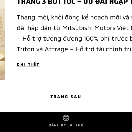
THÁNG 3 BỨT TỐC – ƯU ĐÃI NGẬP
Tháng mới, khởi động kế hoạch mới và 
đãi hấp dẫn từ Mitsubishi Motors Việt
– Hỗ trợ tương đương 100% phí trước bạ
Triton và Attrage – Hỗ trợ tài chính tr
CHI TIẾT
TRANG SAU
ĐĂNG KÝ LÁI THỬ