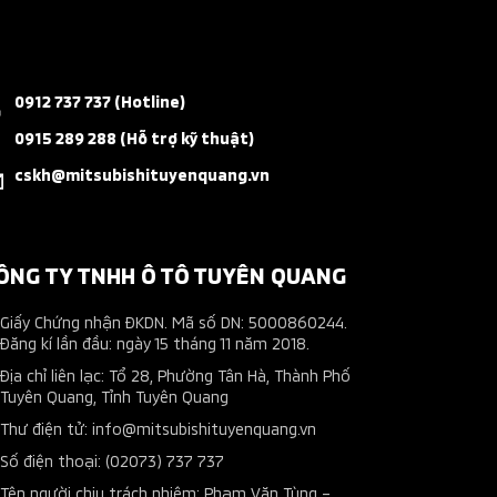
0912 737 737 (Hotline)
0915 289 288 (Hỗ trợ kỹ thuật)
cskh@mitsubishituyenquang.vn
ÔNG TY TNHH Ô TÔ TUYÊN QUANG
Giấy Chứng nhận ĐKDN. Mã số DN: 5000860244.
Đăng kí lần đầu: ngày 15 tháng 11 năm 2018.
Địa chỉ liên lạc: Tổ 28, Phường Tân Hà, Thành Phố
Tuyên Quang, Tỉnh Tuyên Quang
Thư điện tử: info@mitsubishituyenquang.vn
Số điện thoại: (02073) 737 737
Tên người chịu trách nhiệm: Phạm Văn Tùng –