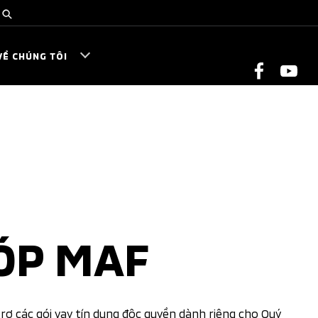
VỀ CHÚNG TÔI
ÓP MAF
trợ các gói vay tín dụng độc quyền dành riêng cho Quý