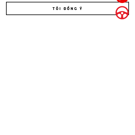
TÔI ĐỒNG Ý
VÈ CHE MƯA
Giá bán lẻ: 1.480.000 VNĐ