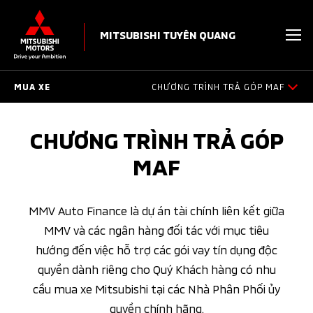
MITSUBISHI TUYÊN QUANG
MUA XE
CHƯƠNG TRÌNH TRẢ GÓP MAF
BẢNG GIÁ
CHƯƠNG TRÌNH TRẢ GÓP
MAF
KHUYẾN MÃI
DỰ TÍNH CHI PHÍ
MMV Auto Finance là dự án tài chính liên kết giữa
MMV và các ngân hàng đối tác với mục tiêu
CHƯƠNG TRÌNH TRẢ GÓP MAF
hướng đến việc hỗ trợ các gói vay tín dụng độc
quyền dành riêng cho Quý Khách hàng có nhu
BÁN HÀNG DỰ ÁN
cầu mua xe Mitsubishi tại các Nhà Phân Phối ủy
ĐĂNG KÝ LÁI THỬ
quyền chính hãng.