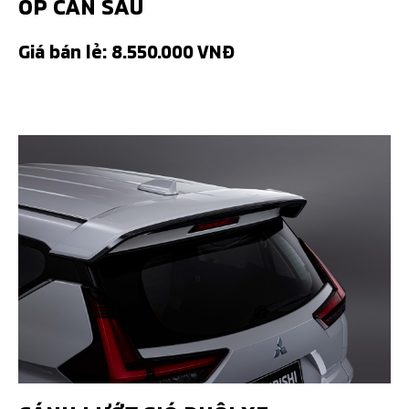
ỐP CẢN SAU
Giá bán lẻ: 8.550.000 VNĐ