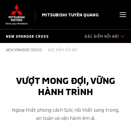
MITSUBISHI TUYÊN QUANG
NEW XPANDER CROSS
ĐẶC ĐIỂM NỔI BẬT
NEW XPANDER CROSS
ĐẶC ĐIỂM NỔI BẬT
THIẾT KẾ NGOẠI THẤT
THIẾT KẾ NỘI THẤT
VƯỢT MONG ĐỢI, VỮNG
TRANG BỊ
HÀNH TRÌNH​
AN TOÀN​
Ngoại thất phong cách SUV, nội thất sang trọng,
an toàn và vận hành êm ái.
VẬN HÀNH