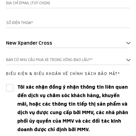
ĐỊA CHỈ EMAIL (TUỲ CHỌN)
SỐ ĐIỆN THOẠI*
New Xpander Cross
BẠN CÓ NHU CẦU MUA XE TRONG VÒNG BAO LÂU?*
ĐIỀU KIỆN & ĐIỀU KHOẢN VỀ CHÍNH SÁCH BẢO MẬT*
Tôi xác nhận đồng ý nhận thông tin liên quan
đến dịch vụ chăm sóc khách hàng, khuyến
mãi, hoặc các thông tin tiếp thị sản phẩm và
dịch vụ được cung cấp bởi MMV, các nhà phân
phối ủy quyền của MMV và các đối tác kinh
doanh được chỉ định bởi MMV.