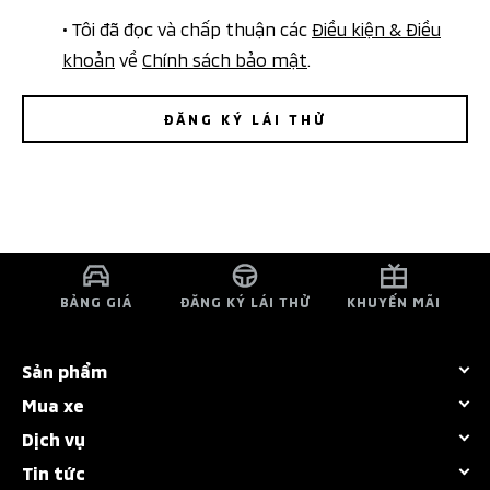
• Tôi đã đọc và chấp thuận các
Điều kiện & Điều
khoản
về
Chính sách bảo mật
.
ĐĂNG KÝ LÁI THỬ
BẢNG GIÁ
ĐĂNG KÝ LÁI THỬ
KHUYẾN MÃI
Sản phẩm
Mua xe
Tất cả dòng xe
Dịch vụ
Bảng giá
Destinator
Tin tức
Chính sách bảo hành
Khuyến mãi