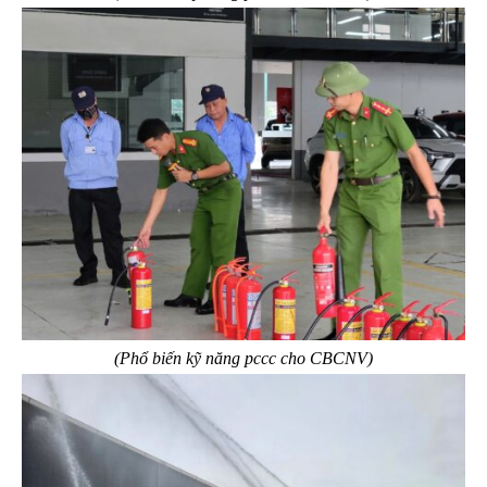
(Phổ biến kỹ năng pccc cho CBCNV)