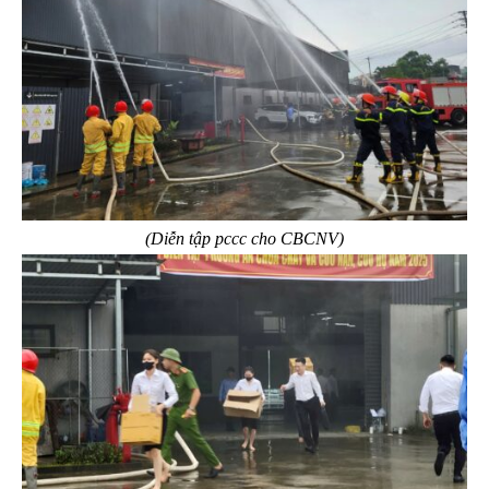
(Diễn tập pccc cho CBCNV)