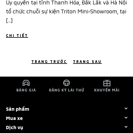
Ủy quyền tại tỉnh Thanh Hóa, Đắk Lắk và Hà Nội
tổ chức chuỗi sự kiện Triton Mini-Showroom, tại
[…]
CHI TIẾT
TRANG TRƯỚC
TRANG SAU
BẢNG GIÁ
ĐĂNG KÝ LÁI THỬ
KHUYẾN MÃI
Sản phẩm
Mua xe
Tất cả dòng xe
Dịch vụ
Bảng giá
Destinator