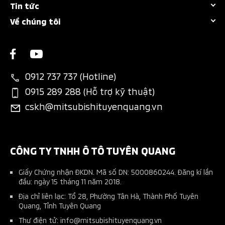
Tin tức
Chính sách bảo hành
Khuyến mãi
Attrage
Về chúng tôi
Tin tổng hợp
Bảo dưỡng nhanh
Dự tính chi phí
New Xforce
Giới thiệu
Sự kiện nổi bật
Các hạng mục bảo dưỡng
Chương trình trả góp MAF
New Xpander
Liên hệ
Tin khuyến mãi
Thông tin phụ tùng
Bán hàng dự án
New Xpander Cross
0912 737 737 (Hotline)
Tin tuyển dụng
Đặt lịch dịch vụ
Đăng ký lái thử
0915 289 288 (Hỗ trợ kỹ thuật)
All-New Triton
cskh@mitsubishituyenquang.vn
Ứng dụng Mitsubishi Connect+
Phụ kiện chính hãng
Pajero Sport
Tài liệu hướng dẫn sử dụng
Phụ kiện nhà phân phối
Kế hoạch bảo dưỡng xe
CÔNG TY TNHH Ô TÔ TUYÊN QUANG
Giấy Chứng nhận ĐKDN. Mã số DN: 5000860244. Đăng kí lần
đầu: ngày 15 tháng 11 năm 2018.
Địa chỉ liên lạc: Tổ 28, Phường Tân Hà, Thành Phố Tuyên
Quang, Tỉnh Tuyên Quang
Thư điện tử: info@mitsubishituyenquang.vn