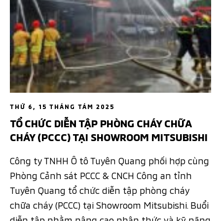
THỨ 6, 15 THÁNG TÁM 2025
TỔ CHỨC DIỄN TẬP PHÒNG CHÁY CHỮA
CHÁY (PCCC) TẠI SHOWROOM MITSUBISHI
Công ty TNHH Ô tô Tuyên Quang phối hợp cùng
Phòng Cảnh sát PCCC & CNCH Công an tỉnh
Tuyên Quang tổ chức diễn tập phòng cháy
chữa cháy (PCCC) tại Showroom Mitsubishi. Buổi
diễn tập nhằm nâng cao nhận thức và kỹ năng