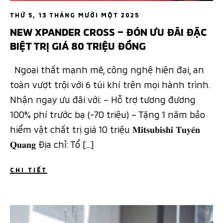
THỨ 5, 13 THÁNG MƯỜI MỘT 2025
NEW XPANDER CROSS – ĐÓN ƯU ĐÃI ĐẶC
BIỆT TRỊ GIÁ 80 TRIỆU ĐỒNG
Ngoại thất mạnh mẽ, công nghệ hiện đại, an
toàn vượt trội với 6 túi khí trên mọi hành trình.
Nhận ngay ưu đãi với: – Hỗ trợ tương đương
100% phí trước bạ (~70 triệu) – Tặng 1 năm bảo
hiểm vật chất trị giá 10 triệu 𝐌𝐢𝐭𝐬𝐮𝐛𝐢𝐬𝐡𝐢 𝐓𝐮𝐲𝐞̂𝐧
𝐐𝐮𝐚𝐧𝐠 Địa chỉ: Tổ […]
CHI TIẾT