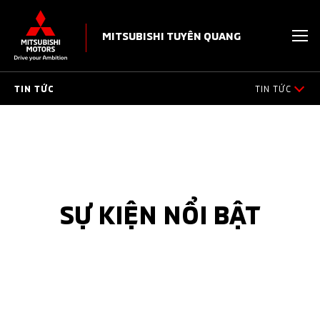
MITSUBISHI TUYÊN QUANG
TIN TỨC
TIN TỨC
TIN TỔNG HỢP
SỰ KIỆN NỔI BẬT
TIN KHUYẾN MÃI
SỰ KIỆN NỔI BẬT
TIN TUYỂN DỤNG