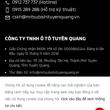
New Xpander Cross
0912 737 737 (Hotline)
Tin tuyển dụng
Đặt lịch dịch vụ
Đăng ký lái thử
0915 289 288 (Hỗ trợ kỹ thuật)
All-New Triton
cskh@mitsubishituyenquang.vn
Ứng dụng Mitsubishi Connect+
Phụ kiện chính hãng
Pajero Sport
Tài liệu hướng dẫn sử dụng
Phụ kiện nhà phân phối
Kế hoạch bảo dưỡng xe
CÔNG TY TNHH Ô TÔ TUYÊN QUANG
Giấy Chứng nhận ĐKDN. Mã số DN: 5000860244. Đăng kí lần
đầu: ngày 15 tháng 11 năm 2018.
Địa chỉ liên lạc: Tổ 28, Phường Tân Hà, Thành Phố Tuyên
Quang, Tỉnh Tuyên Quang
Thư điện tử: info@mitsubishituyenquang.vn
Số điện thoại: (02073) 737 737
Chúng tôi sử dụng cookie để nâng cao trải nghiệm của bạn.
Tên người chịu trách nhiệm: Phạm Văn Tùng – Giám Đốc
Makerting
Bằng cách tiếp tục truy cập trang web này, bạn đồng ý với
việc sử dụng cookie của chúng tôi.
Click vào đây để xem thông
tin chi tiết.