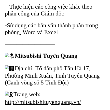
– Thực hiện các công việc khác theo
phân công của Giám đốc
-Sử dụng các bản văn thành phần trong
phòng, Word và Excel
————————–
𝐌𝐢𝐭𝐬𝐮𝐛𝐢𝐬𝐡𝐢 𝐓𝐮𝐲𝐞̂𝐧 𝐐𝐮𝐚𝐧𝐠
Địa chỉ: Tổ dân phố Tân Hà 17,
Phường Minh Xuân, Tỉnh Tuyên Quang
(Cạnh vòng số 5 Tỉnh Đội)
Trang web:
http://mitsubishituyenquang.vn/