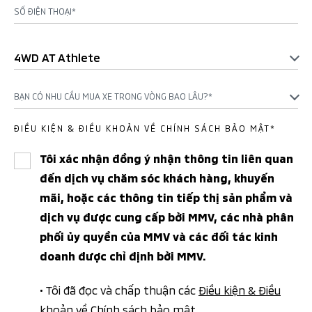
SỐ ĐIỆN THOẠI*
4WD AT Athlete
BẠN CÓ NHU CẦU MUA XE TRONG VÒNG BAO LÂU?*
ĐIỀU KIỆN & ĐIỀU KHOẢN VỀ CHÍNH SÁCH BẢO MẬT*
Tôi xác nhận đồng ý nhận thông tin liên quan
đến dịch vụ chăm sóc khách hàng, khuyến
mãi, hoặc các thông tin tiếp thị sản phẩm và
dịch vụ được cung cấp bởi MMV, các nhà phân
phối ủy quyền của MMV và các đối tác kinh
doanh được chỉ định bởi MMV.
• Tôi đã đọc và chấp thuận các
Điều kiện & Điều
khoản
về
Chính sách bảo mật
.