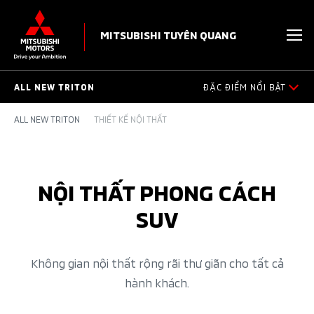
MITSUBISHI TUYÊN QUANG
ALL NEW TRITON
ĐẶC ĐIỂM NỔI BẬT
ALL NEW TRITON
THIẾT KẾ NỘI THẤT
NGOẠI THẤT
NỘI THẤT
NỘI THẤT PHONG CÁCH
ĐỘNG CƠ
SUV
VẬN HÀNH
Không gian nội thất rộng rãi thư giãn cho tất cả
TIỆN ÍCH
hành khách.
AN TOÀN