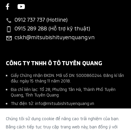
Sự kiện nổi bật
Các hạng mục bảo dưỡng
Chương trình trả góp MAF
New Xpander
Liên hệ
Tin khuyến mãi
Thông tin phụ tùng
Bán hàng dự án
New Xpander Cross
0912 737 737 (Hotline)
Tin tuyển dụng
Đặt lịch dịch vụ
Đăng ký lái thử
0915 289 288 (Hỗ trợ kỹ thuật)
All-New Triton
cskh@mitsubishituyenquang.vn
Ứng dụng Mitsubishi Connect+
Phụ kiện chính hãng
Pajero Sport
Tài liệu hướng dẫn sử dụng
Phụ kiện nhà phân phối
Kế hoạch bảo dưỡng xe
CÔNG TY TNHH Ô TÔ TUYÊN QUANG
Giấy Chứng nhận ĐKDN. Mã số DN: 5000860244. Đăng kí lần
đầu: ngày 15 tháng 11 năm 2018.
Địa chỉ liên lạc: Tổ 28, Phường Tân Hà, Thành Phố Tuyên
Quang, Tỉnh Tuyên Quang
Thư điện tử: info@mitsubishituyenquang.vn
Số điện thoại: (02073) 737 737
Chúng tôi sử dụng cookie để nâng cao trải nghiệm của bạn.
Tên người chịu trách nhiệm: Phạm Văn Tùng – Giám Đốc
Makerting
Bằng cách tiếp tục truy cập trang web này, bạn đồng ý với