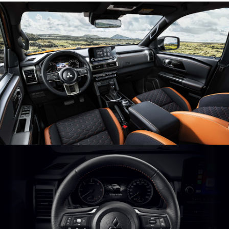
PHỤ KIỆN CHÍNH HÃNG
PHỤ KIỆN HỢP TÁC BÊN THỨ 3
BẢO HÀNH