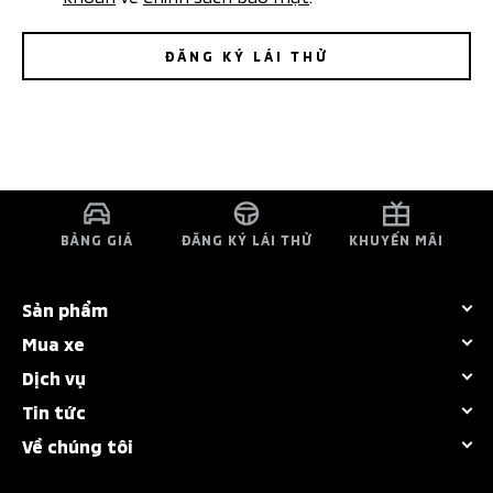
ĐĂNG KÝ LÁI THỬ
BẢNG GIÁ
ĐĂNG KÝ LÁI THỬ
KHUYẾN MÃI
Sản phẩm
Mua xe
Tất cả dòng xe
Dịch vụ
Bảng giá
Destinator
Tin tức
Chính sách bảo hành
Khuyến mãi
Attrage
Về chúng tôi
Tin tổng hợp
Bảo dưỡng nhanh
Dự tính chi phí
New Xforce
Giới thiệu